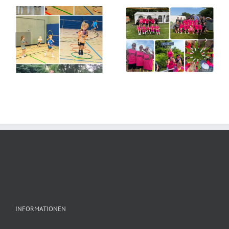
Gelungene
Saisonvorbereitung
Damen 4
der
unterwegs
weiblichen
C1
INFORMATIONEN