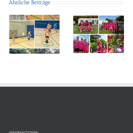
Ähnliche Beiträge
Gelungene
Saisonvorbereitung
Damen 4
der
unterwegs
weiblichen
C1
INFORMATIONEN