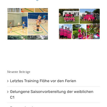
Gelungene
Saisonvorbereitung
Damen 4
der
unterwegs
weiblichen
C1
Neueste Beiträge
Letztes Training Flöhe vor den Ferien
Gelungene Saisonvorbereitung der weiblichen
C1