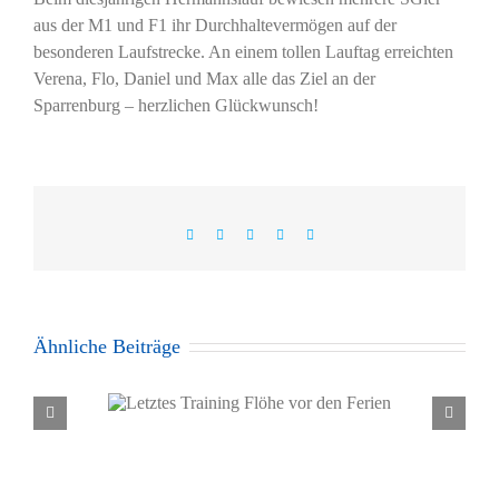
aus der M1 und F1 ihr Durchhaltevermögen auf der
besonderen Laufstrecke. An einem tollen Lauftag erreichten
Verena, Flo, Daniel und Max alle das Ziel an der
Sparrenburg – herzlichen Glückwunsch!
Facebook
X
WhatsApp
Pinterest
E-
Mail
Ähnliche Beiträge
ng Flöhe
Gelungene Saisonvorbereitu
rien
der weiblichen C1