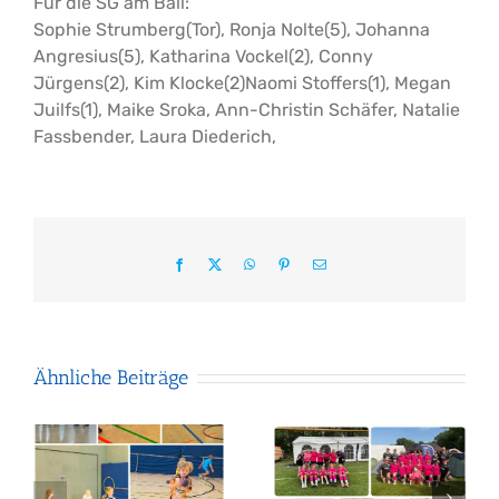
Für die SG am Ball:
Sophie Strumberg(Tor), Ronja Nolte(5), Johanna
Angresius(5), Katharina Vockel(2), Conny
Jürgens(2), Kim Klocke(2)Naomi Stoffers(1), Megan
Juilfs(1), Maike Sroka, Ann-Christin Schäfer, Natalie
Fassbender, Laura Diederich,
Facebook
X
WhatsApp
Pinterest
E-
Mail
Ähnliche Beiträge
Gelungene
Saisonvorbereitung