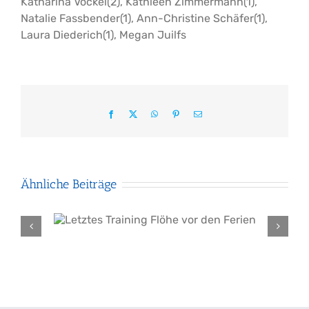
Katharina Vockel(2), Kathleen Zimmermann(1),
Natalie Fassbender(1), Ann-Christine Schäfer(1),
Laura Diederich(1), Megan Juilfs
Facebook
X
WhatsApp
Pinterest
E-
Mail
Ähnliche Beiträge
löhe
Gelungene Saisonvorbereitung
n
der weiblichen C1